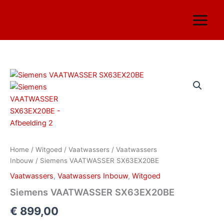
Ga
naar
de
inhoud
Siemens
VAATWASSER
SX63EX20BE
aantal
Home
/
Witgoed
/
Vaatwassers
/
Vaatwassers
Inbouw
/ Siemens VAATWASSER SX63EX20BE
Vaatwassers
,
Vaatwassers Inbouw
,
Witgoed
Siemens VAATWASSER SX63EX20BE
€
899,00