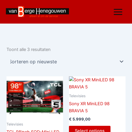
Gesorteerd
Ga
op
nieuwste
naar
de
inhoud
Toont alle 3 resultaten
Televisies
Sony XR MiniLED 98
BRAVIA 5
€
5.999,00
Televisies
Select options