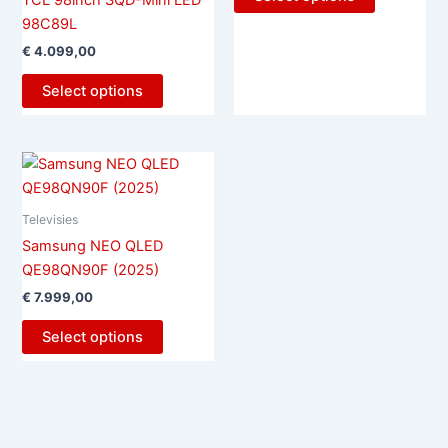
TCL 98inch SQD-Mini LED
98C89L
€
4.099,00
Select options
Televisies
Samsung NEO QLED
QE98QN90F (2025)
€
7.999,00
Select options