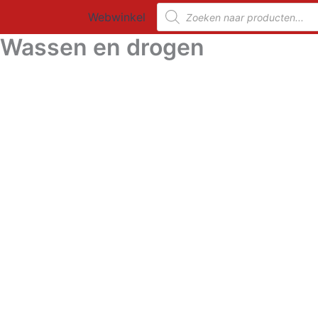
Ga
Producten
Webwinkel
zoeken
naar
Wassen en drogen
de
inhoud