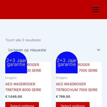
Gesorteerd
Ga
op
nieuwste
naar
de
inhoud
Toont alle 3 resultaten
2+3 Jaar
2+3 Jaar
garantie
garantie
Drogers
Drogers
AEG WASDROGER
AEG WASDROGER
TR8TRIER 8000 SERIE
TR7BOCHUM 7000 SERIE
€
1.049,00
€
799,00
Select options
Select options