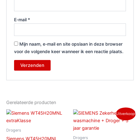
E-mail
*
Mijn naam, e-mail en site opslaan in deze browser
voor de volgende keer wanneer ik een reactie plaats.
Gerelateerde producten
Oorspronkelijke
Huidige
Uitverkoop!
prijs
prijs
was:
is:
€ 1.648,00.
€ 1.399,00.
Drogers
Drogers
Siemens WT45H20MNL