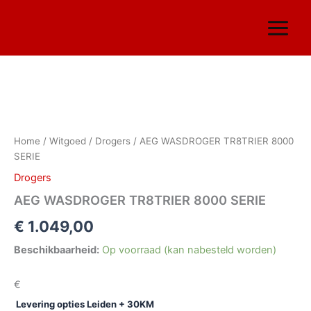
Ga
naar
de
inhoud
2+3 Jaar
garantie
AEG
WASDROGER
TR8TRIER
Home
/
Witgoed
/
Drogers
/ AEG WASDROGER TR8TRIER 8000
8000
SERIE
SERIE
aantal
Drogers
AEG WASDROGER TR8TRIER 8000 SERIE
€
1.049,00
Beschikbaarheid:
Op voorraad (kan nabesteld worden)
€
Levering opties Leiden + 30KM