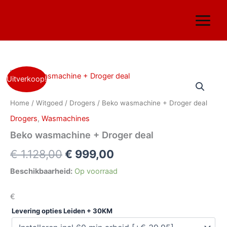
Ga
naar
de
inhoud
Beko
Oorspronkelijke
Huidige
Uitverkoop!
wasmachine
+
prijs
prijs
Home
/
Witgoed
/
Drogers
/ Beko wasmachine + Droger deal
Droger
was:
is:
deal
Drogers
,
Wasmachines
aantal
€ 1.128,00.
€ 999,00.
Beko wasmachine + Droger deal
€
1.128,00
€
999,00
Beschikbaarheid:
Op voorraad
€
Levering opties Leiden + 30KM