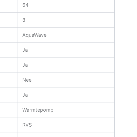
64
8
AquaWave
Ja
Ja
Nee
Ja
Warmtepomp
RVS