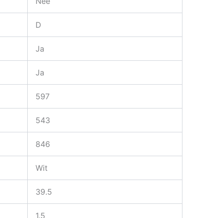
Nee
D
Ja
Ja
597
543
846
Wit
39.5
1.5