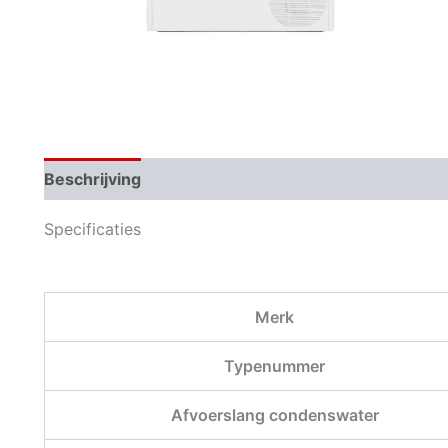
Beschrijving
Aanvullende informatie
Beoordeli
Specificaties
Merk
Typenummer
Afvoerslang condenswater