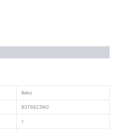
ngen (0)
Beko
B3T6823W2
1