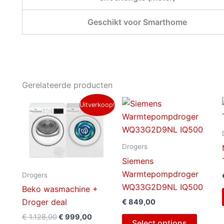
Geschikt voor Smarthome
Gerelateerde producten
Oorspronkelijke
Huidige
Uitverkoop!
prijs
prijs
was:
is:
€ 1.128,00.
€ 999,00.
Drogers
Siemens
Warmtepompdroger
Drogers
WQ33G2D9NL IQ500
Beko wasmachine +
Droger deal
€
849,00
€
1.128,00
€
999,00
Select options