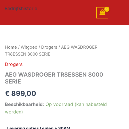
Bedrijfshistorie
AEG
Home
/
Witgoed
/
Drogers
/ AEG WASDROGER
WASDROGER
TR8ESSEN 8000 SERIE
TR8ESSEN
8000
Drogers
SERIE
AEG WASDROGER TR8ESSEN 8000
aantal
SERIE
€
899,00
Beschikbaarheid:
Op voorraad (kan nabesteld
worden)
Levering opties Leiden + 30KM