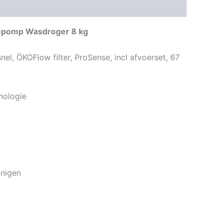
ngen (0)
epomp Wasdroger 8 kg
nel, ÖKOFlow filter, ProSense, incl afvoerset, 67
nologie
inigen