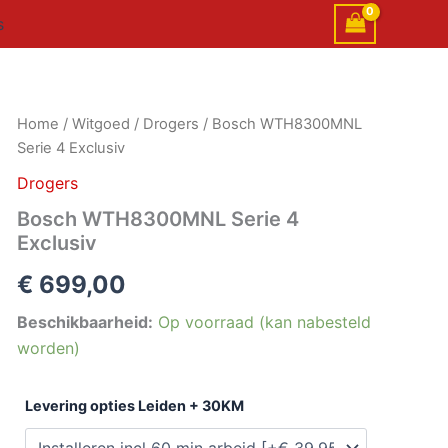
s
Bosch
Home
/
Witgoed
/
Drogers
/ Bosch WTH8300MNL
WTH8300MNL
Serie 4 Exclusiv
Serie
4
Drogers
Exclusiv
Bosch WTH8300MNL Serie 4
aantal
Exclusiv
€
699,00
Beschikbaarheid:
Op voorraad (kan nabesteld
worden)
Levering opties Leiden + 30KM