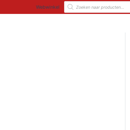
Ga
Producten
Webwinkel
zoeken
naar
de
inhoud