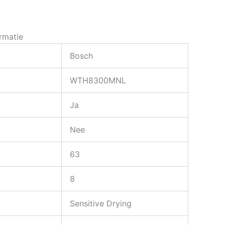
rmatie
Bosch
WTH8300MNL
Ja
Nee
63
8
Sensitive Drying