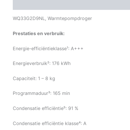
Beschrijving
Aanvullende informatie
Beoordeli
WQ33G2D9NL, Warmtepompdroger
Prestaties en verbruik:
Energie-efficiëntieklasse¹: A+++
Energieverbruik²: 176 kWh
Capaciteit: 1 – 8 kg
Programmaduur³: 165 min
Condensatie efficiëntie⁵: 91 %
Condensatie efficiëntie klasse⁴: A