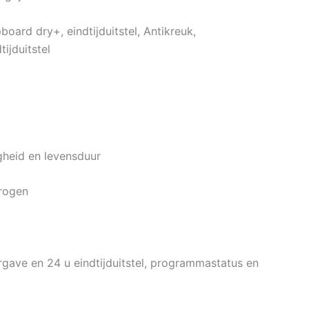
oard dry+, eindtijduitstel, Antikreuk,
tijduitstel
igheid en levensduur
drogen
rgave en 24 u eindtijduitstel, programmastatus en