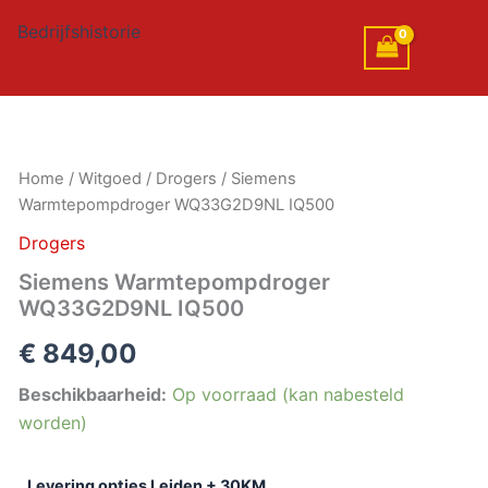
Bedrijfshistorie
Siemens
Home
/
Witgoed
/
Drogers
/ Siemens
Warmtepompdroger
Warmtepompdroger WQ33G2D9NL IQ500
WQ33G2D9NL
IQ500
Drogers
aantal
Siemens Warmtepompdroger
WQ33G2D9NL IQ500
€
849,00
Beschikbaarheid:
Op voorraad (kan nabesteld
worden)
Levering opties Leiden + 30KM