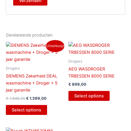
Gerelateerde producten
Oorspronkelijke
Huidige
Uitverkoop!
prijs
prijs
was:
is:
€ 1.648,00.
€ 1.399,00.
Drogers
Drogers
AEG WASDROGER
SIEMENS Zekerheid DEAL
TR8ESSEN 8000 SERIE
wasmachine + Droger + 5
€
899,00
jaar garantie
Select options
€
1.648,00
€
1.399,00
Select options