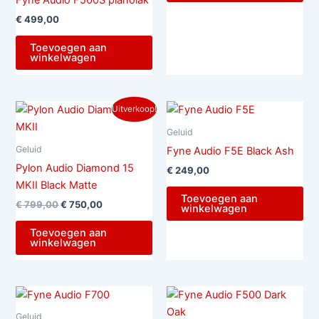
Fyne Audio F500S pianolak
€
499,00
Toevoegen aan
winkelwagen
Oorspronkelijke
Huidige
Uitverkoop!
prijs
prijs
was:
is:
Geluid
€ 799,00.
€ 750,00.
Geluid
Fyne Audio F5E Black Ash
Pylon Audio Diamond 15
€
249,00
MKII Black Matte
Toevoegen aan
€
799,00
€
750,00
winkelwagen
Toevoegen aan
winkelwagen
Geluid