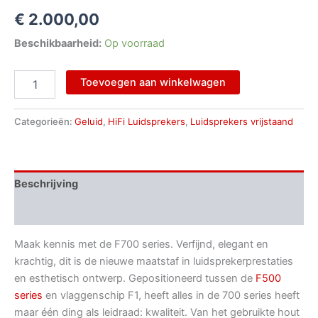
€
2.000,00
Beschikbaarheid:
Op voorraad
Toevoegen aan winkelwagen
Categorieën:
Geluid
,
HiFi Luidsprekers
,
Luidsprekers vrijstaand
Beschrijving
Aanvullende informatie
Maak kennis met de F700 series. Verfijnd, elegant en
krachtig, dit is de nieuwe maatstaf in luidsprekerprestaties
en esthetisch ontwerp. Gepositioneerd tussen de
F500
series
en vlaggenschip F1, heeft alles in de 700 series heeft
maar één ding als leidraad: kwaliteit. Van het gebruikte hout