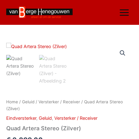
Ga
naar
de
inhoud
Quad
Artera
Stereo
(Zilver)
aantal
Home
/
Geluid
/
Versterker / Receiver
/ Quad Artera Stereo
(Zilver)
Eindversterker
,
Geluid
,
Versterker / Receiver
Quad Artera Stereo (Zilver)