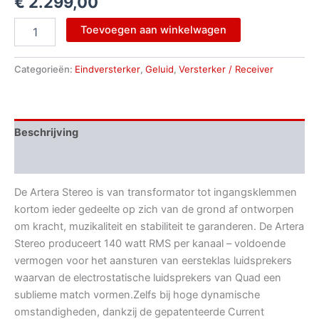
€
2.299,00
Toevoegen aan winkelwagen
Categorieën:
Eindversterker
,
Geluid
,
Versterker / Receiver
Beschrijving
Aanvullende informatie
De Artera Stereo is van transformator tot ingangsklemmen
kortom ieder gedeelte op zich van de grond af ontworpen
om kracht, muzikaliteit en stabiliteit te garanderen. De Artera
Stereo produceert 140 watt RMS per kanaal – voldoende
vermogen voor het aansturen van eersteklas luidsprekers
waarvan de electrostatische luidsprekers van Quad een
sublieme match vormen.Zelfs bij hoge dynamische
omstandigheden, dankzij de gepatenteerde Current