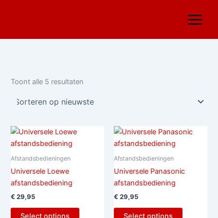
Gesorteerd
Ga
op
nieuwste
naar
de
inhoud
Toont alle 5 resultaten
Afstandsbedieningen
Afstandsbedieningen
Universele Loewe
Universele Panasonic
afstandsbediening
afstandsbediening
€
29,95
€
29,95
Select options
Select options