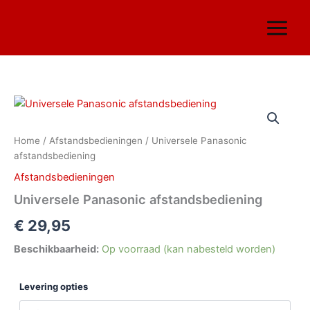
Ga
naar
de
inhoud
Universele
Panasonic
afstandsbediening
Home
/
Afstandsbedieningen
/ Universele Panasonic
aantal
afstandsbediening
Afstandsbedieningen
Universele Panasonic afstandsbediening
€
29,95
Beschikbaarheid:
Op voorraad (kan nabesteld worden)
Levering opties