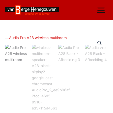
Ga
naar
de
inhoud
Audio
Pro
A28
Black
aantal