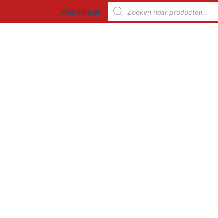
Ga
Producten
Webwinkel
zoeken
naar
de
inhoud