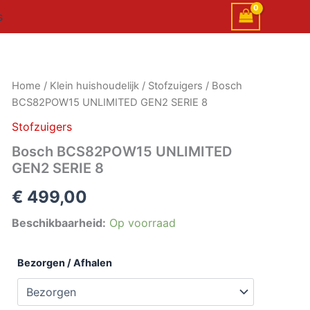
s
Bosch
Home
/
Klein huishoudelijk
/
Stofzuigers
/ Bosch
BCS82POW15
BCS82POW15 UNLIMITED GEN2 SERIE 8
UNLIMITED
GEN2
Stofzuigers
SERIE
Bosch BCS82POW15 UNLIMITED
8
GEN2 SERIE 8
aantal
€
499,00
Beschikbaarheid:
Op voorraad
Bezorgen / Afhalen