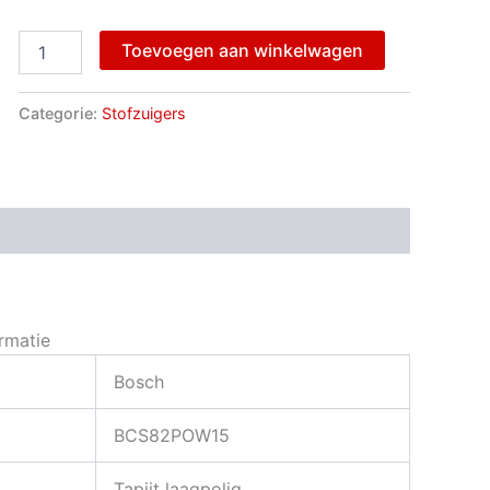
Toevoegen aan winkelwagen
Categorie:
Stofzuigers
rmatie
Bosch
BCS82POW15
Tapijt laagpolig