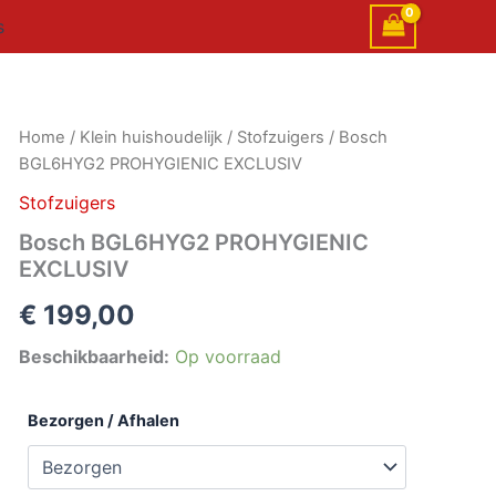
s
Bosch
Home
/
Klein huishoudelijk
/
Stofzuigers
/ Bosch
BGL6HYG2
BGL6HYG2 PROHYGIENIC EXCLUSIV
PROHYGIENIC
EXCLUSIV
Stofzuigers
aantal
Bosch BGL6HYG2 PROHYGIENIC
EXCLUSIV
€
199,00
Beschikbaarheid:
Op voorraad
Bezorgen / Afhalen