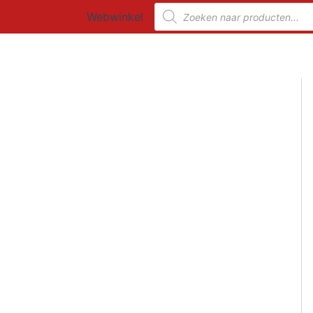
Ga
Producten
Webwinkel
zoeken
naar
de
inhoud