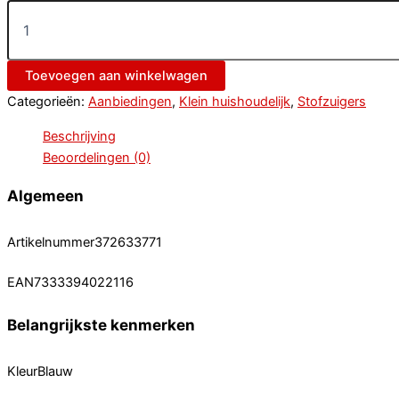
Toevoegen aan winkelwagen
Categorieën:
Aanbiedingen
,
Klein huishoudelijk
,
Stofzuigers
Beschrijving
Beoordelingen (0)
Algemeen
Artikelnummer372633771
EAN7333394022116
Belangrijkste kenmerken
KleurBlauw