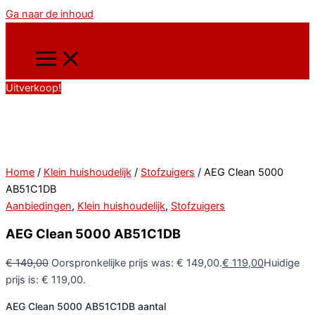
Ga naar de inhoud
Uitverkoop!
Home
/
Klein huishoudelijk
/
Stofzuigers
/ AEG Clean 5000
AB51C1DB
Aanbiedingen
,
Klein huishoudelijk
,
Stofzuigers
AEG Clean 5000 AB51C1DB
€
149,00
Oorspronkelijke prijs was: € 149,00.
€
119,00
Huidige
prijs is: € 119,00.
AEG Clean 5000 AB51C1DB aantal