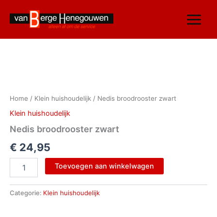
Ga
naar
de
inhoud
Nedis
broodrooster
zwart
Home
/
Klein huishoudelijk
/ Nedis broodrooster zwart
aantal
Klein huishoudelijk
Nedis broodrooster zwart
€
24,95
Toevoegen aan winkelwagen
Categorie:
Klein huishoudelijk