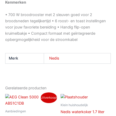
Kenmerken
• 700 W broodrooster met 2 sleuven goed voor 2
broodsneden tegelijkertijd • 6 roost- en toast instellingen
voor jouw favoriete bereiding • Handig flip-open
kruimelbakje • Compact formaat met geïntegreerde
opbergmogelijkheid voor de stroomkabel
Merk
Nedis
Gerelateerde producten
Oorspronkelijke
Huidige
Uitverkoop!
prijs
prijs
was:
is:
Klein huishoudelijk
€ 149,00.
€ 119,00.
Aanbiedingen
Nedis waterkoker 1.7 liter