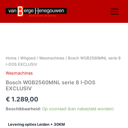
Ga
naar
de
inhoud
Bosch
WGB2560MNL
serie
Home
/
Witgoed
/
Wasmachines
/ Bosch WGB2560MNL serie 8
8
I-DOS EXCLUSIV
I-
DOS
Wasmachines
EXCLUSIV
Bosch WGB2560MNL serie 8 I-DOS
aantal
EXCLUSIV
€
1.289,00
Beschikbaarheid:
Op voorraad (kan nabesteld worden)
Levering opties Leiden + 30KM