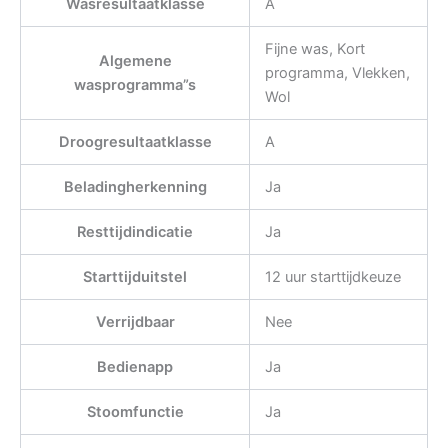
Wasresultaatklasse
A
Fijne was, Kort
Algemene
programma, Vlekken,
wasprogramma”s
Wol
Droogresultaatklasse
A
Beladingherkenning
Ja
Resttijdindicatie
Ja
Starttijduitstel
12 uur starttijdkeuze
Verrijdbaar
Nee
Bedienapp
Ja
Stoomfunctie
Ja