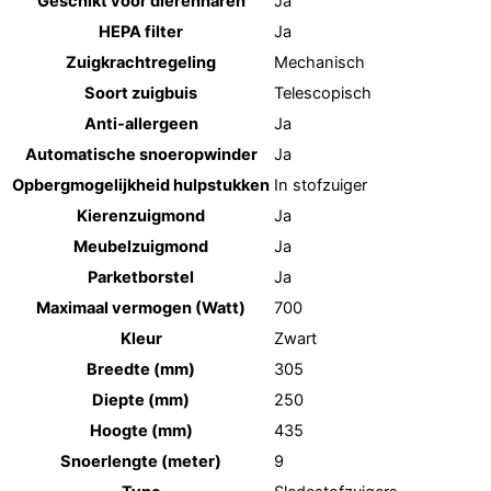
Geschikt voor dierenharen
Ja
HEPA filter
Ja
Zuigkrachtregeling
Mechanisch
Soort zuigbuis
Telescopisch
Anti-allergeen
Ja
Automatische snoeropwinder
Ja
Opbergmogelijkheid hulpstukken
In stofzuiger
Kierenzuigmond
Ja
Meubelzuigmond
Ja
Parketborstel
Ja
Maximaal vermogen (Watt)
700
Kleur
Zwart
Breedte (mm)
305
Diepte (mm)
250
Hoogte (mm)
435
Snoerlengte (meter)
9