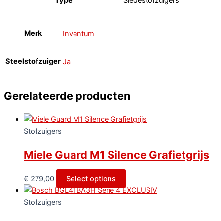
Type
Sledestofzuigers
Merk
Inventum
Steelstofzuiger
Ja
Gerelateerde producten
Stofzuigers
Miele Guard M1 Silence Grafietgrijs
€
279,00
Select options
Stofzuigers