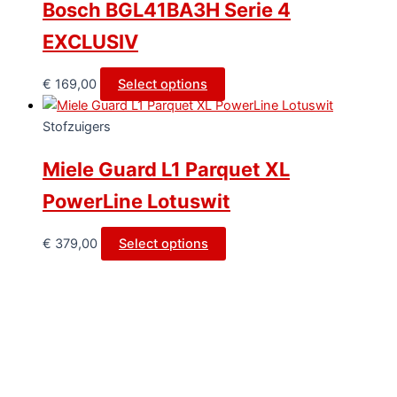
Bosch BGL41BA3H Serie 4
EXCLUSIV
€
169,00
Select options
Stofzuigers
Miele Guard L1 Parquet XL
PowerLine Lotuswit
€
379,00
Select options