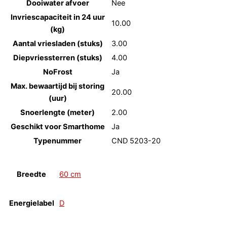
Dooiwater afvoer
Nee
Invriescapaciteit in 24 uur
10.00
(kg)
Aantal vriesladen (stuks)
3.00
Diepvriessterren (stuks)
4.00
NoFrost
Ja
Max. bewaartijd bij storing
20.00
(uur)
Snoerlengte (meter)
2.00
Geschikt voor Smarthome
Ja
Typenummer
CND 5203-20
Breedte
60 cm
Energielabel
D