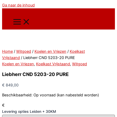
Ga naar de inhoud
Home
/
Witgoed
/
Koelen en Vriezen
/
Koelkast
Vrijstaand
/ Liebherr CND 5203-20 PURE
Koelen en Vriezen
,
Koelkast Vrijstaand
,
Witgoed
Liebherr CND 5203-20 PURE
€
849,00
Beschikbaarheid:
Op voorraad (kan nabesteld worden)
€
Levering opties Leiden + 30KM