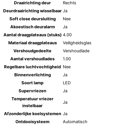
Draairichting deur
Rechts
Deurdraairichting wisselbaar
Ja
Soft close deursluiting
Nee
Akoestisch deuralarm
Ja
Aantal draagplateaus (stuks)
4.00
Materiaal draagplateaus
Veiligheidsglas
Vershoudgedeelte
Vershoudlade
Aantal vershoudlades
1.00
Regelbare luchtvochtigheid
Nee
Binnenverlichting
Ja
Soort lamp
LED
Supervriezen
Ja
Temperatuur vriezer
Ja
instelbaar
Afzonderlijke koelsystemen
Ja
Ontdooisysteem
Automatisch