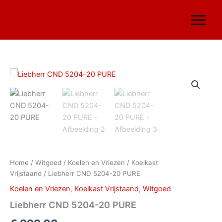
Ga
naar
de
inhoud
Liebherr
CND
5204-
20
PURE
aantal
Home
/
Witgoed
/
Koelen en Vriezen
/
Koelkast
Vrijstaand
/ Liebherr CND 5204-20 PURE
Koelen en Vriezen
,
Koelkast Vrijstaand
,
Witgoed
Liebherr CND 5204-20 PURE