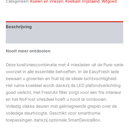
Categorieën:
Koelen en Vriezen
,
Koelkast Vrijstaand
,
Witgoed
Beschrijving
Aanvullende informatie
Nooit meer ontdooien
Deze koel/vriescombinatie met 4 vriesladen uit de Pure-serie
voorziet in alle essentiële behoeften. In de EasyFresh lade
bewaart u groenten en fruit bij de ideale luchtvochtigheid.
Het ruime koeldeel wordt dankzij de LED plafondverlichting
goed verlicht. Het FreshAir filter zorgt voor een fris interieur
en het NoFrost vriesdeel hoeft u nooit te ontdooien.
Volledig vlakke deuren met geïntegreerde grepen over de
volledige deurhoogte. Geschikt voor smarthome
toepassingen dankzij optionele SmartDeviceBox.