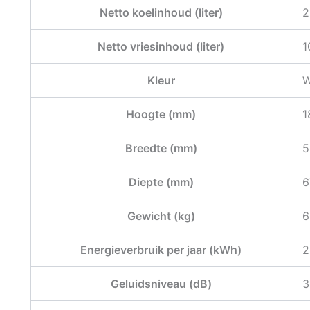
Netto koelinhoud (liter)
2
Netto vriesinhoud (liter)
1
Kleur
W
Hoogte (mm)
1
Breedte (mm)
5
Diepte (mm)
6
Gewicht (kg)
6
Energieverbruik per jaar (kWh)
2
Geluidsniveau (dB)
3