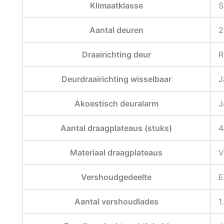
Klimaatklasse
S
Aantal deuren
2
Draairichting deur
R
Deurdraairichting wisselbaar
J
Akoestisch deuralarm
J
Aantal draagplateaus (stuks)
4
Materiaal draagplateaus
V
Vershoudgedeelte
E
Aantal vershoudlades
1