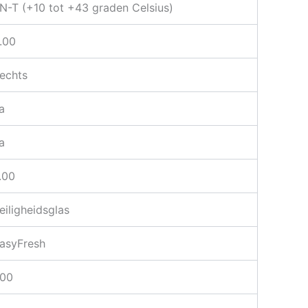
N-T (+10 tot +43 graden Celsius)
.00
echts
a
a
.00
eiligheidsglas
asyFresh
.00