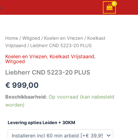
s
Liebherr
Home
/
Witgoed
/
Koelen en Vriezen
/
Koelkast
CND
Vrijstaand
/ Liebherr CND 5223-20 PLUS
5223-
20
Koelen en Vriezen
,
Koelkast Vrijstaand
,
Witgoed
PLUS
aantal
Liebherr CND 5223-20 PLUS
€
999,00
Beschikbaarheid:
Op voorraad (kan nabesteld
worden)
Levering opties Leiden + 30KM