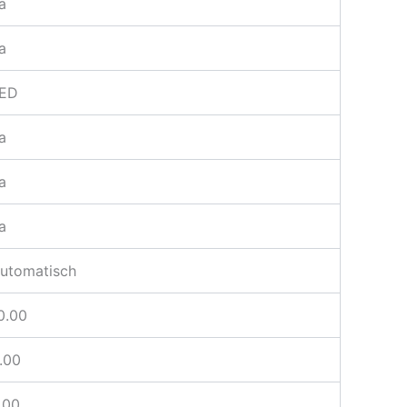
a
a
ED
a
a
a
utomatisch
0.00
.00
.00