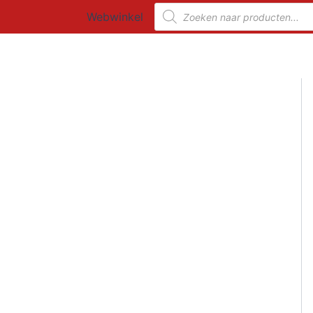
Ga
Producten
Webwinkel
zoeken
naar
de
inhoud