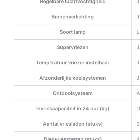
Regelbare luchtvochtigheid
J
Binnenverlichting
J
Soort lamp
L
Supervriezen
J
Temperatuur vriezer instelbaar
J
Afzonderlijke koelsystemen
J
Ontdooisysteem
A
Invriescapaciteit in 24 uur (kg)
1
Aantal vriesladen (stuks)
3
Diepvriessterren (stuks)
4