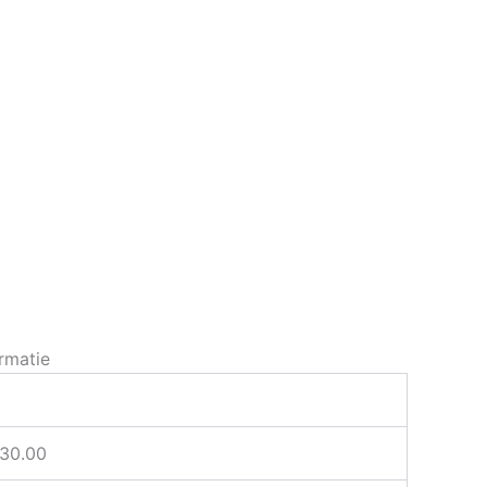
rmatie
D
30.00