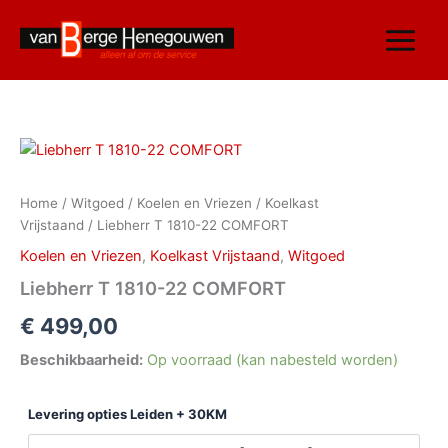
Ga
naar
de
inhoud
Liebherr
T
1810-
Home
/
Witgoed
/
Koelen en Vriezen
/
Koelkast
22
Vrijstaand
/ Liebherr T 1810-22 COMFORT
COMFORT
aantal
Koelen en Vriezen
,
Koelkast Vrijstaand
,
Witgoed
Liebherr T 1810-22 COMFORT
€
499,00
Beschikbaarheid:
Op voorraad (kan nabesteld worden)
Levering opties Leiden + 30KM