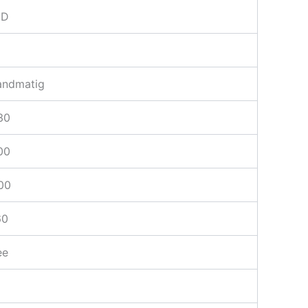
ED
andmatig
30
00
00
60
ee