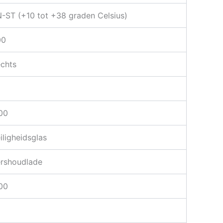
-ST (+10 tot +38 graden Celsius)
00
chts
00
iligheidsglas
rshoudlade
00