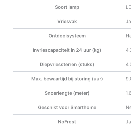
Soort lamp
L
Vriesvak
Ja
Ontdooisysteem
H
Invriescapaciteit in 24 uur (kg)
4.
Diepvriessterren (stuks)
4.
Max. bewaartijd bij storing (uur)
9.
Snoerlengte (meter)
1.
Geschikt voor Smarthome
N
NoFrost
Ja