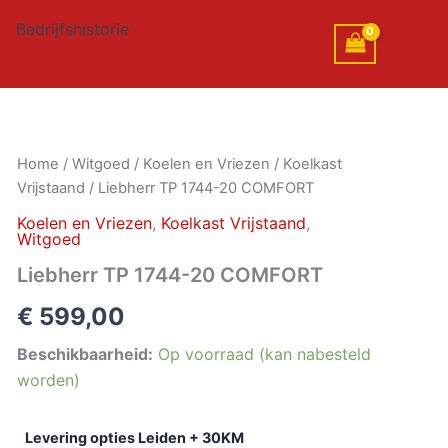
Bedrijfshistorie
Liebherr
Home
/
Witgoed
/
Koelen en Vriezen
/
Koelkast
TP
Vrijstaand
/ Liebherr TP 1744-20 COMFORT
1744-
20
Koelen en Vriezen
,
Koelkast Vrijstaand
,
Witgoed
COMFORT
aantal
Liebherr TP 1744-20 COMFORT
€
599,00
Beschikbaarheid:
Op voorraad (kan nabesteld
worden)
Levering opties Leiden + 30KM