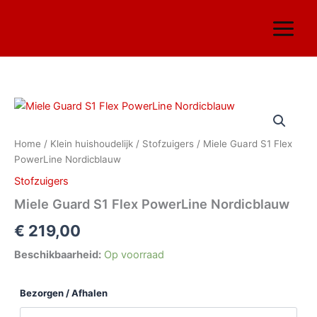
Ga
naar
de
inhoud
Miele
Guard
S1
Home
/
Klein huishoudelijk
/
Stofzuigers
/ Miele Guard S1 Flex
Flex
PowerLine Nordicblauw
PowerLine
Nordicblauw
Stofzuigers
aantal
Miele Guard S1 Flex PowerLine Nordicblauw
€
219,00
Beschikbaarheid:
Op voorraad
Bezorgen / Afhalen