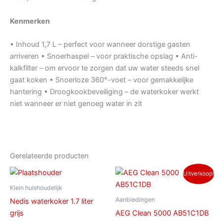
Kenmerken
• Inhoud 1,7 L – perfect voor wanneer dorstige gasten
arriveren • Snoerhaspel – voor praktische opslag • Anti-
kalkfilter – om ervoor te zorgen dat uw water steeds snel
gaat koken • Snoerloze 360°-voet – voor gemakkelijke
hantering • Droogkookbeveiliging – de waterkoker werkt
niet wanneer er niet genoeg water in zit
Gerelateerde producten
Oorspronkelijke
Huidige
Uitverkoop!
prijs
prijs
was:
is:
Klein huishoudelijk
€ 149,00.
€ 119,00.
Aanbiedingen
Nedis waterkoker 1.7 liter
grijs
AEG Clean 5000 AB51C1DB