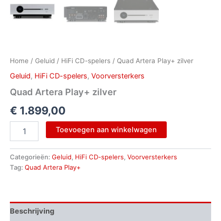
Home
/
Geluid
/
HiFi CD-spelers
/ Quad Artera Play+ zilver
Geluid
,
HiFi CD-spelers
,
Voorversterkers
Quad Artera Play+ zilver
€
1.899,00
Toevoegen aan winkelwagen
Categorieën:
Geluid
,
HiFi CD-spelers
,
Voorversterkers
Tag:
Quad Artera Play+
Beschrijving