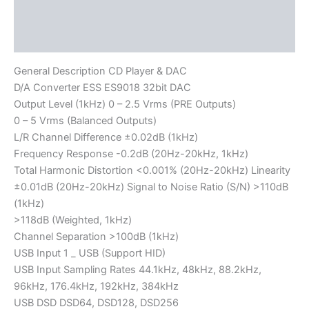
Aanvullende informatie
Beoordelingen (0)
General Description CD Player & DAC
D/A Converter ESS ES9018 32bit DAC
Output Level (1kHz) 0 – 2.5 Vrms (PRE Outputs)
0 – 5 Vrms (Balanced Outputs)
L/R Channel Difference ±0.02dB (1kHz)
Frequency Response -0.2dB (20Hz-20kHz, 1kHz)
Total Harmonic Distortion <0.001% (20Hz-20kHz) Linearity
±0.01dB (20Hz-20kHz) Signal to Noise Ratio (S/N) >110dB
(1kHz)
>118dB (Weighted, 1kHz)
Channel Separation >100dB (1kHz)
USB Input 1 _ USB (Support HID)
USB Input Sampling Rates 44.1kHz, 48kHz, 88.2kHz,
96kHz, 176.4kHz, 192kHz, 384kHz
USB DSD DSD64, DSD128, DSD256