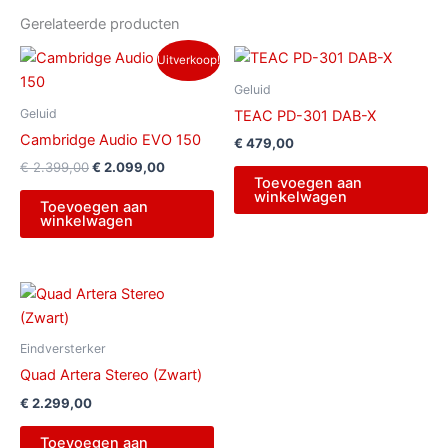
Gerelateerde producten
Oorspronkelijke
Huidige
Uitverkoop!
prijs
prijs
was:
is:
Geluid
€ 2.399,00.
€ 2.099,00.
Geluid
TEAC PD-301 DAB-X
Cambridge Audio EVO 150
€
479,00
€
2.399,00
€
2.099,00
Toevoegen aan
winkelwagen
Toevoegen aan
winkelwagen
Eindversterker
Quad Artera Stereo (Zwart)
€
2.299,00
Toevoegen aan