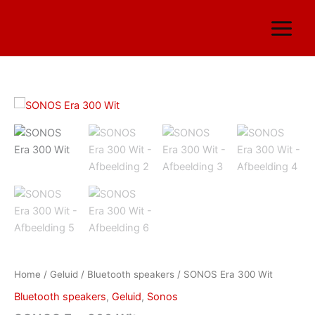
Ga
naar
de
inhoud
SONOS
Era
300
Wit
aantal
Home
/
Geluid
/
Bluetooth speakers
/ SONOS Era 300 Wit
Bluetooth speakers
,
Geluid
,
Sonos