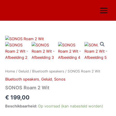
Ga
naar
de
inhoud
SONOS
Roam
2
Wit
aantal
Home
/
Geluid
/
Bluetooth speakers
/ SONOS Roam 2 Wit
Bluetooth speakers
,
Geluid
,
Sonos
SONOS Roam 2 Wit
€
199,00
Beschikbaarheid:
Op voorraad (kan nabesteld worden)