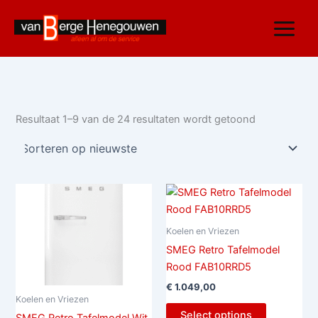
Gesorteerd
Ga
op
nieuwste
naar
de
inhoud
Resultaat 1–9 van de 24 resultaten wordt getoond
Koelen en Vriezen
SMEG Retro Tafelmodel
Rood FAB10RRD5
€
1.049,00
Koelen en Vriezen
Select options