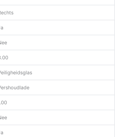
Rechts
Ja
Nee
3.00
Veiligheidsglas
Vershoudlade
1.00
Nee
Ja