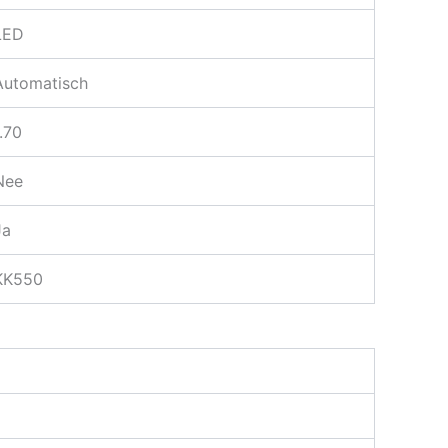
LED
Automatisch
1.70
Nee
Ja
KK550