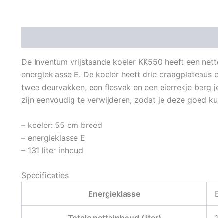
Beschrijving
Aanvullende informatie
De Inventum vrijstaande koeler KK550 heeft een netto
energieklasse E. De koeler heeft drie draagplateaus 
twee deurvakken, een flesvak en een eierrekje berg j
zijn eenvoudig te verwijderen, zodat je deze goed 
– koeler: 55 cm breed
– energieklasse E
– 131 liter inhoud
Specificaties
Energieklasse
Totale nettoinhoud (liter)