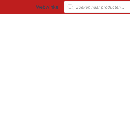
Ga
Producten
Webwinkel
zoeken
naar
de
inhoud