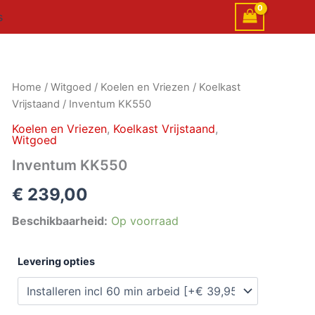
s
Inventum
Home
/
Witgoed
/
Koelen en Vriezen
/
Koelkast
KK550
Vrijstaand
/ Inventum KK550
aantal
Koelen en Vriezen
,
Koelkast Vrijstaand
,
Witgoed
Inventum KK550
€
239,00
Beschikbaarheid:
Op voorraad
Levering opties