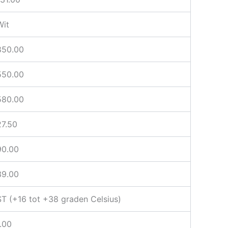
Wit
850.00
550.00
580.00
27.50
90.00
39.00
ST (+16 tot +38 graden Celsius)
1.00