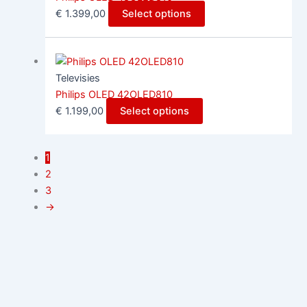
€
1.399,00
Select options
Televisies
Philips OLED 42OLED810
€
1.199,00
Select options
1
2
3
→