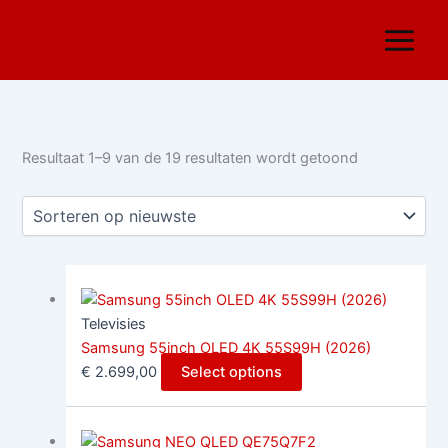
Ga
Gesorteerd
naar
op
de
nieuwste
inhoud
Resultaat 1–9 van de 19 resultaten wordt getoond
Televisies
Samsung 55inch OLED 4K 55S99H (2026)
€
2.699,00
Select options