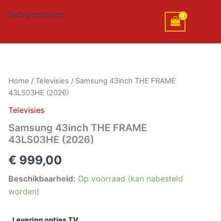
Bedrijfshistorie
Samsung
Home
/
Televisies
/ Samsung 43inch THE FRAME
43inch
43LS03HE (2026)
THE
FRAME
Televisies
43LS03HE
Samsung 43inch THE FRAME
(2026)
43LS03HE (2026)
aantal
€
999,00
Beschikbaarheid:
Op voorraad (kan nabesteld
worden)
Levering opties TV