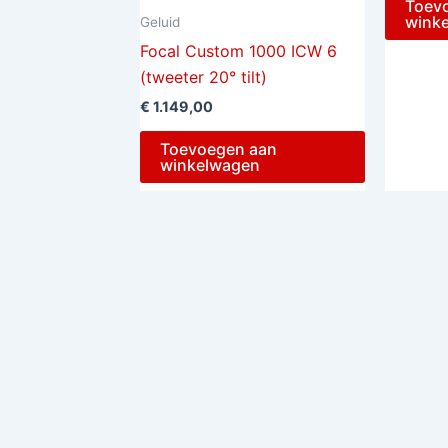
Toev
wink
Geluid
Focal Custom 1000 ICW 6
(tweeter 20° tilt)
€
1.149,00
Toevoegen aan
winkelwagen