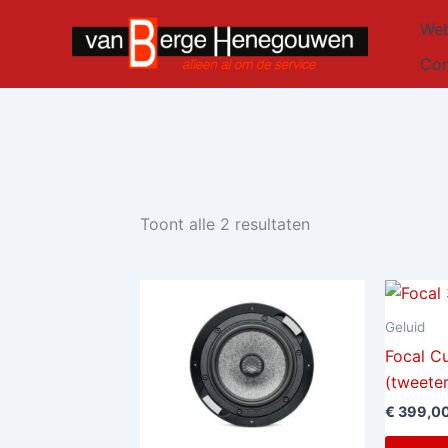
Gesorteerd
Ga
op
Web
naar
nieuwste
de
Con
inhoud
Toont alle 2 resultaten
Geluid
Focal C
(tweeter 
€
399,0