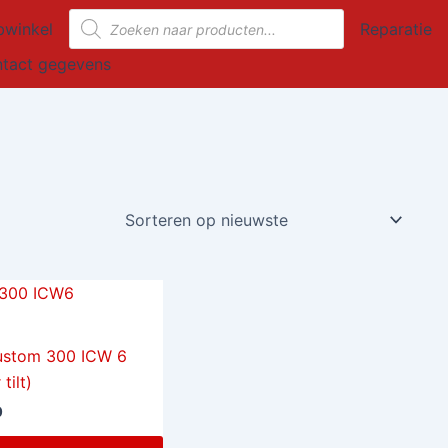
Producten
winkel
Reparatie
zoeken
tact gegevens
ustom 300 ICW 6
tilt)
0