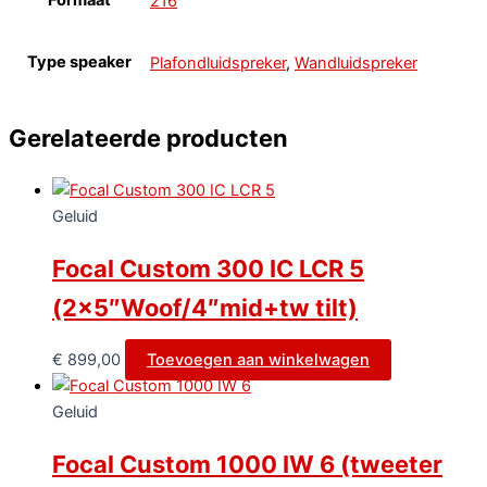
216
Type speaker
Plafondluidspreker
,
Wandluidspreker
Gerelateerde producten
Geluid
Focal Custom 300 IC LCR 5
(2×5″Woof/4″mid+tw tilt)
€
899,00
Toevoegen aan winkelwagen
Geluid
Focal Custom 1000 IW 6 (tweeter