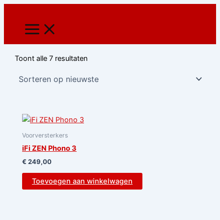
Gesorteerd
Ga
op
nieuwste
naar
de
inhoud
Toont alle 7 resultaten
Voorversterkers
iFi ZEN Phono 3
€
249,00
Toevoegen aan winkelwagen