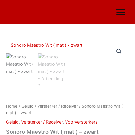
Ga
naar
de
inhoud
Sonoro
Maestro
Wit
(
mat
)
-
zwart
aantal
Home
/
Geluid
/
Versterker / Receiver
/ Sonoro Maestro Wit (
mat ) – zwart
Geluid
,
Versterker / Receiver
,
Voorversterkers
Sonoro Maestro Wit ( mat ) – zwart