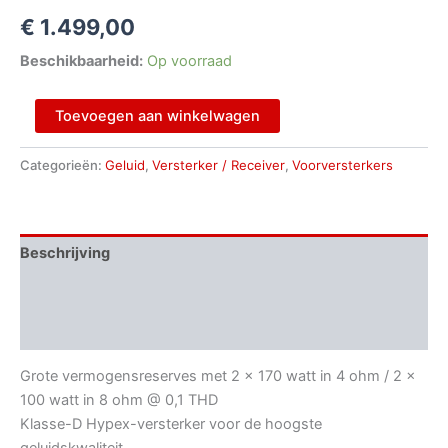
€
1.499,00
Beschikbaarheid:
Op voorraad
Toevoegen aan winkelwagen
Categorieën:
Geluid
,
Versterker / Receiver
,
Voorversterkers
Beschrijving
Aanvullende informatie
Beoordelingen (0)
Grote vermogensreserves met 2 x 170 watt in 4 ohm / 2 x
100 watt in 8 ohm @ 0,1 THD
Klasse-D Hypex-versterker voor de hoogste