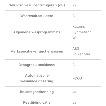
Geluidsniveau centrifugeren (dB)
72
Wasresultaatklasse
A
Katoen,
Algemene wasprogramma”s
Synthetisch,
Wol
AEG
Merkspecifieke functie wassen
PowerCare
Droogresultaatklasse
A
Automatische
i-DOS
wasmiddeldosering
Beladingherkenning
Ja
Resttijdindicatie
Ja