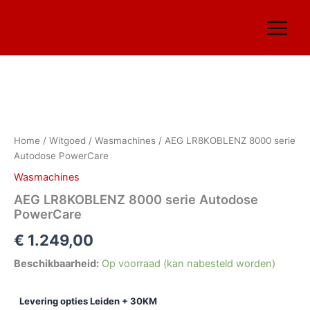
Ga
naar
de
inhoud
AEG
LR8KOBLENZ
8000
Home
/
Witgoed
/
Wasmachines
/ AEG LR8KOBLENZ 8000 serie
serie
Autodose PowerCare
Autodose
PowerCare
Wasmachines
aantal
AEG LR8KOBLENZ 8000 serie Autodose
PowerCare
€
1.249,00
Beschikbaarheid:
Op voorraad (kan nabesteld worden)
Levering opties Leiden + 30KM