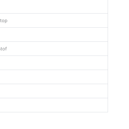
top
stof