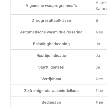
Anti-
Algemene wasprogramma”s
Katoen
Droogresultaatklasse
B
Automatische wasmiddeldosering
Nee
Beladingherkenning
Ja
Resttijdindicatie
Ja
Starttijduitstel
Ja
Verrijdbaar
Nee
Zelfreinigende wasmiddellade
Nee
Bedienapp
Nee