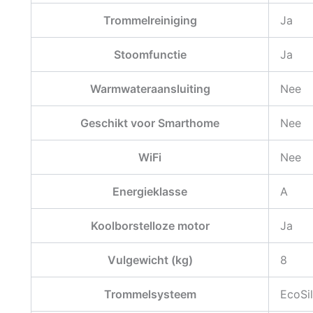
Trommelreiniging
Ja
Stoomfunctie
Ja
Warmwateraansluiting
Nee
Geschikt voor Smarthome
Nee
WiFi
Nee
Energieklasse
A
Koolborstelloze motor
Ja
Vulgewicht (kg)
8
Trommelsysteem
EcoSi