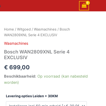
s
Bosch
Home
/
Witgoed
/
Wasmachines
/ Bosch
WAN2809XNL
WAN2809XNL Serie 4 EXCLUSIV
Serie
4
Wasmachines
EXCLUSIV
Bosch WAN2809XNL Serie 4
aantal
EXCLUSIV
€
699,00
Beschikbaarheid:
Op voorraad (kan nabesteld
worden)
Levering opties Leiden + 30KM