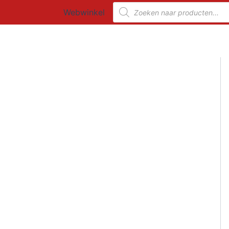
Ga
Producten
Webwinkel
zoeken
naar
de
inhoud