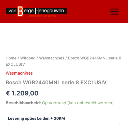
Ga
naar
de
inhoud
Bosch
WGB2440MNL
serie
Home
/
Witgoed
/
Wasmachines
/ Bosch WGB2440MNL serie 8
8
EXCLUSIV
EXCLUSIV
aantal
Wasmachines
Bosch WGB2440MNL serie 8 EXCLUSIV
€
1.209,00
Beschikbaarheid:
Op voorraad (kan nabesteld worden)
Levering opties Leiden + 30KM