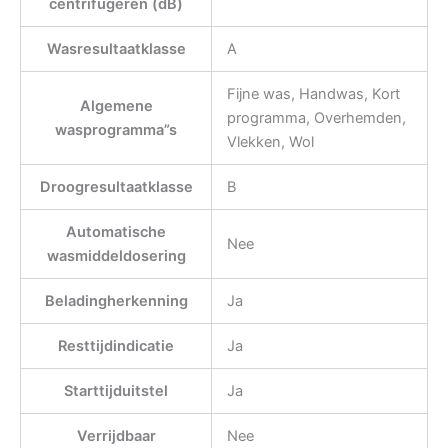
centrifugeren (dB)
Wasresultaatklasse
A
Fijne was, Handwas, Kort
Algemene
programma, Overhemden,
wasprogramma”s
Vlekken, Wol
Droogresultaatklasse
B
Automatische
Nee
wasmiddeldosering
Beladingherkenning
Ja
Resttijdindicatie
Ja
Starttijduitstel
Ja
Verrijdbaar
Nee