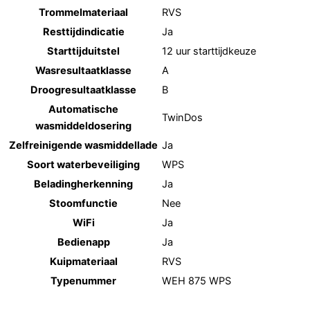
Trommelmateriaal
RVS
Resttijdindicatie
Ja
Starttijduitstel
12 uur starttijdkeuze
Wasresultaatklasse
A
Droogresultaatklasse
B
Automatische
TwinDos
wasmiddeldosering
Zelfreinigende wasmiddellade
Ja
Soort waterbeveiliging
WPS
Beladingherkenning
Ja
Stoomfunctie
Nee
WiFi
Ja
Bedienapp
Ja
Kuipmateriaal
RVS
Typenummer
WEH 875 WPS