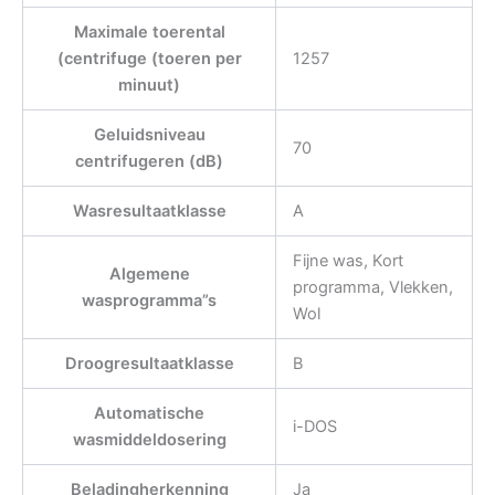
Maximale toerental
(centrifuge (toeren per
1257
minuut)
Geluidsniveau
70
centrifugeren (dB)
Wasresultaatklasse
A
Fijne was, Kort
Algemene
programma, Vlekken,
wasprogramma”s
Wol
Droogresultaatklasse
B
Automatische
i-DOS
wasmiddeldosering
Beladingherkenning
Ja