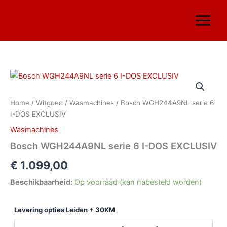
Ga
naar
de
inhoud
Bosch
WGH244A9NL
serie
Home
/
Witgoed
/
Wasmachines
/ Bosch WGH244A9NL serie 6
6
I-DOS EXCLUSIV
I-
DOS
Wasmachines
EXCLUSIV
Bosch WGH244A9NL serie 6 I-DOS EXCLUSIV
aantal
€
1.099,00
Beschikbaarheid:
Op voorraad (kan nabesteld worden)
Levering opties Leiden + 30KM