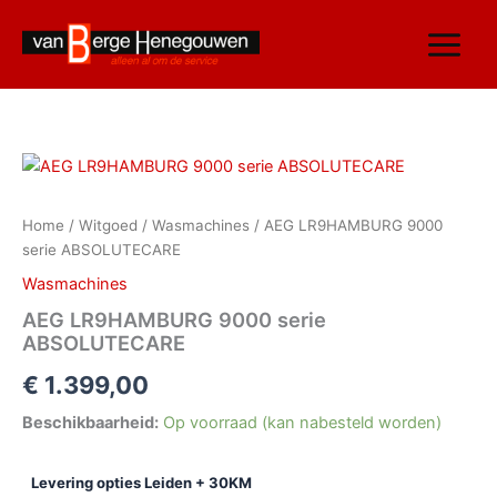
Ga
naar
de
inhoud
AEG
LR9HAMBURG
9000
Home
/
Witgoed
/
Wasmachines
/ AEG LR9HAMBURG 9000
serie
serie ABSOLUTECARE
ABSOLUTECARE
aantal
Wasmachines
AEG LR9HAMBURG 9000 serie
ABSOLUTECARE
€
1.399,00
Beschikbaarheid:
Op voorraad (kan nabesteld worden)
Levering opties Leiden + 30KM