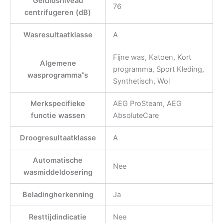
Geluidsniveau
76
centrifugeren (dB)
Wasresultaatklasse
A
Fijne was, Katoen, Kort
Algemene
programma, Sport Kleding,
wasprogramma”s
Synthetisch, Wol
Merkspecifieke
AEG ProSteam, AEG
functie wassen
AbsoluteCare
Droogresultaatklasse
A
Automatische
Nee
wasmiddeldosering
Beladingherkenning
Ja
Resttijdindicatie
Nee