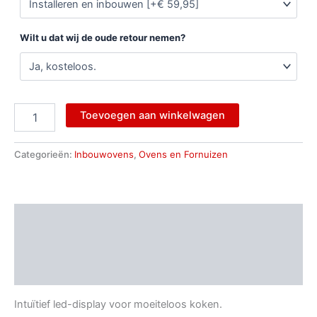
Wilt u dat wij de oude retour nemen?
Toevoegen aan winkelwagen
Categorieën:
Inbouwovens
,
Ovens en Fornuizen
Beschrijving
Aanvullende informatie
Beoordelingen (0)
Intuïtief led-display voor moeiteloos koken.