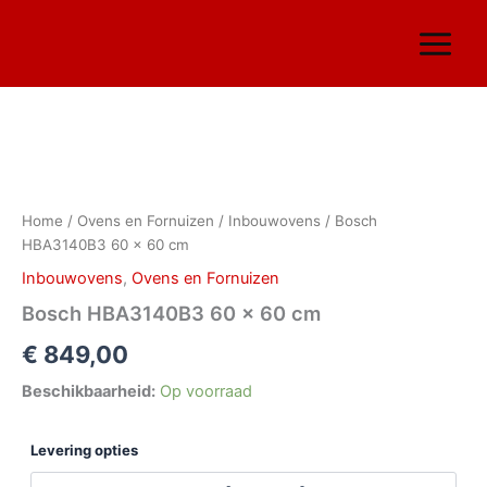
Ga
naar
de
inhoud
Bosch
HBA3140B3
60
Home
/
Ovens en Fornuizen
/
Inbouwovens
/ Bosch
x
HBA3140B3 60 x 60 cm
60
cm
Inbouwovens
,
Ovens en Fornuizen
aantal
Bosch HBA3140B3 60 x 60 cm
€
849,00
Beschikbaarheid:
Op voorraad
Levering opties