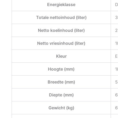
Energieklasse
Totale nettoinhoud (liter)
3
Netto koelinhoud (liter)
2
Netto vriesinhoud (liter)
1
Kleur
E
Hoogte (mm)
1
Breedte (mm)
5
Diepte (mm)
6
Gewicht (kg)
6