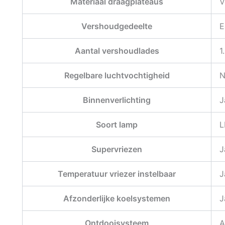
Materiaal draagplateaus
V
Vershoudgedeelte
E
Aantal vershoudlades
1
Regelbare luchtvochtigheid
N
Binnenverlichting
J
Soort lamp
L
Supervriezen
J
Temperatuur vriezer instelbaar
J
Afzonderlijke koelsystemen
J
Ontdooisysteem
A