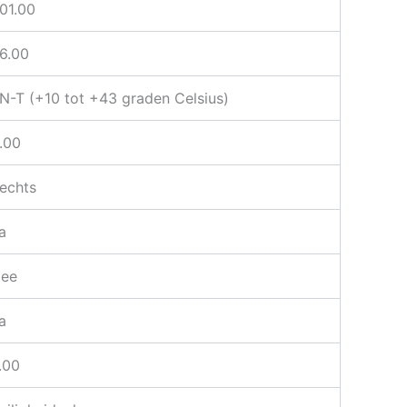
01.00
6.00
N-T (+10 tot +43 graden Celsius)
.00
echts
a
ee
a
.00