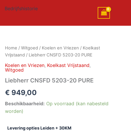
Bedrijfshistorie
Liebherr
Home
/
Witgoed
/
Koelen en Vriezen
/
Koelkast
CNSFD
Vrijstaand
/ Liebherr CNSFD 5203-20 PURE
5203-
20
Koelen en Vriezen
,
Koelkast Vrijstaand
,
Witgoed
PURE
aantal
Liebherr CNSFD 5203-20 PURE
€
949,00
Beschikbaarheid:
Op voorraad (kan nabesteld
worden)
Levering opties Leiden + 30KM