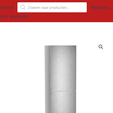
Producten
winkel
Reparatie
zoeken
tact gegevens