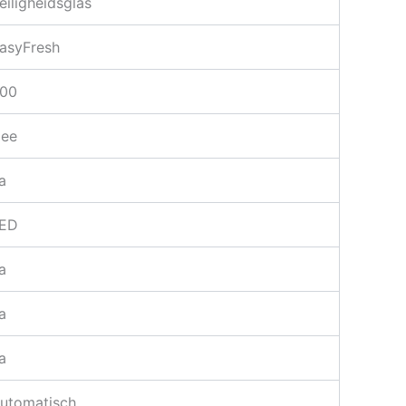
eiligheidsglas
asyFresh
.00
ee
a
ED
a
a
a
utomatisch