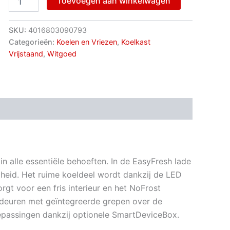
Toevoegen aan winkelwagen
SKU:
4016803090793
Categorieën:
Koelen en Vriezen
,
Koelkast
Vrijstaand
,
Witgoed
in alle essentiële behoeften. In de EasyFresh lade
igheid. Het ruime koeldeel wordt dankzij de LED
orgt voor een fris interieur en het NoFrost
e deuren met geïntegreerde grepen over de
epassingen dankzij optionele SmartDeviceBox.