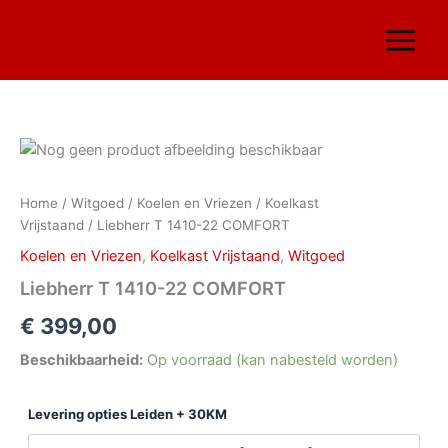
Ga
naar
de
inhoud
Liebherr
T
1410-
Home
/
Witgoed
/
Koelen en Vriezen
/
Koelkast
22
Vrijstaand
/ Liebherr T 1410-22 COMFORT
COMFORT
aantal
Koelen en Vriezen
,
Koelkast Vrijstaand
,
Witgoed
Liebherr T 1410-22 COMFORT
€
399,00
Beschikbaarheid:
Op voorraad (kan nabesteld worden)
Levering opties Leiden + 30KM